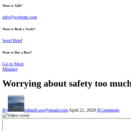
Want to Talk?
info@website.com
Want to Book a Yacht?
Send Brief
Want to Buy a Boat?
Go to Shop
Mindset
Worrying about safety too much 
By
milan8.seo@gmail.com
April 21, 2020
0
Comments