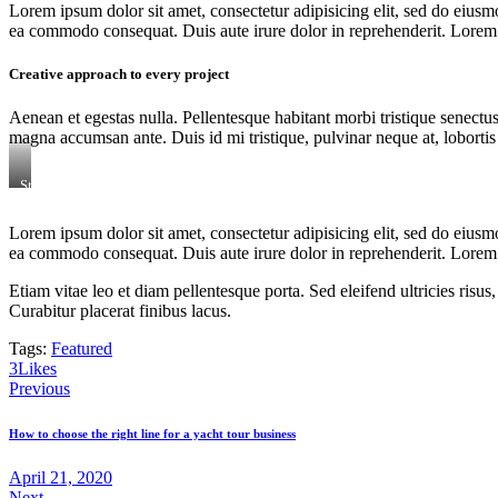
Lorem ipsum dolor sit amet, consectetur adipisicing elit, sed do eiusm
ea commodo consequat. Duis aute irure dolor in reprehenderit. Lorem i
Creative approach to every project
Aenean et egestas nulla. Pellentesque habitant morbi tristique senectus
magna accumsan ante. Duis id mi tristique, pulvinar neque at, lobortis 
Stet
clita
kasd
Lorem ipsum dolor sit amet, consectetur adipisicing elit, sed do eiusm
gubergren,
ea commodo consequat. Duis aute irure dolor in reprehenderit. Lorem i
no
sea
sanctus
Etiam vitae leo et diam pellentesque porta. Sed eleifend ultricies ri
est
Curabitur placerat finibus lacus.
labore
et
Tags:
Featured
dolore.
3
Likes
By
Kevin
Previous
Smith
How to choose the right line for a yacht tour business
April 21, 2020
Next