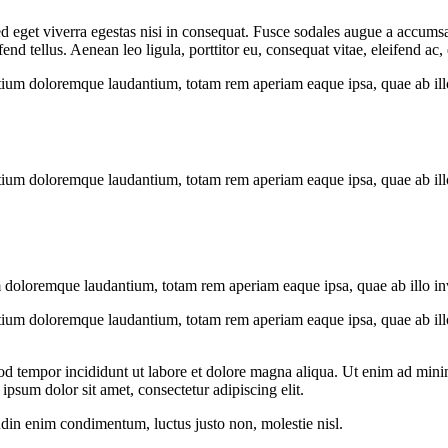
 eget viverra egestas nisi in consequat. Fusce sodales augue a accumsan.
 tellus. Aenean leo ligula, porttitor eu, consequat vitae, eleifend ac,
tium doloremque laudantium, totam rem aperiam eaque ipsa, quae ab illo i
tium doloremque laudantium, totam rem aperiam eaque ipsa, quae ab illo i
 doloremque laudantium, totam rem aperiam eaque ipsa, quae ab illo inven
tium doloremque laudantium, totam rem aperiam eaque ipsa, quae ab illo i
od tempor incididunt ut labore et dolore magna aliqua. Ut enim ad minim
psum dolor sit amet, consectetur adipiscing elit.
udin enim condimentum, luctus justo non, molestie nisl.