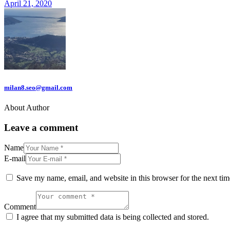
April 21, 2020
milan8.seo@gmail.com
About Author
Leave a comment
Name
E-mail
Save my name, email, and website in this browser for the next ti
Comment
I agree that my submitted data is being collected and stored.