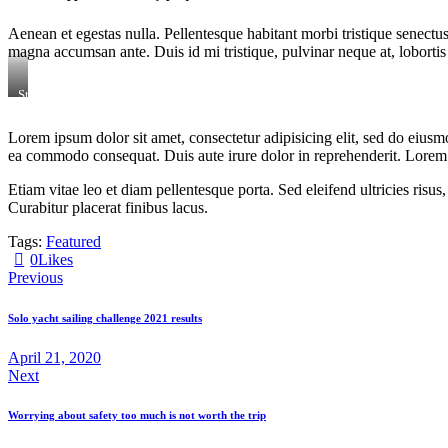
Aenean et egestas nulla. Pellentesque habitant morbi tristique senectus
magna accumsan ante. Duis id mi tristique, pulvinar neque at, lobortis 
Stet
clita
kasd
Lorem ipsum dolor sit amet, consectetur adipisicing elit, sed do eiusm
gubergren,
ea commodo consequat. Duis aute irure dolor in reprehenderit. Lorem i
no
sea
sanctus
Etiam vitae leo et diam pellentesque porta. Sed eleifend ultricies ri
est
Curabitur placerat finibus lacus.
labore
et
Tags:
Featured
dolore.
0
Likes
By
Kevin
Previous
Smith
Solo yacht sailing challenge 2021 results
April 21, 2020
Next
Worrying about safety too much is not worth the trip