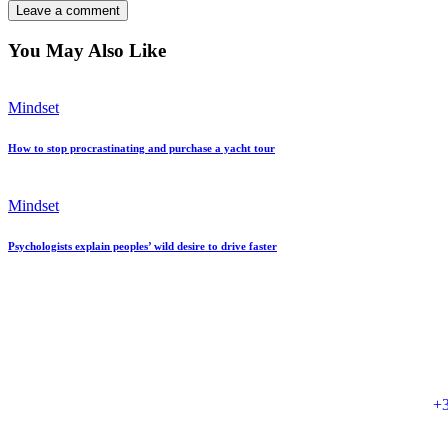
You May Also Like
Mindset
How to stop procrastinating and purchase a yacht tour
Mindset
Psychologists explain peoples’ wild desire to drive faster
+