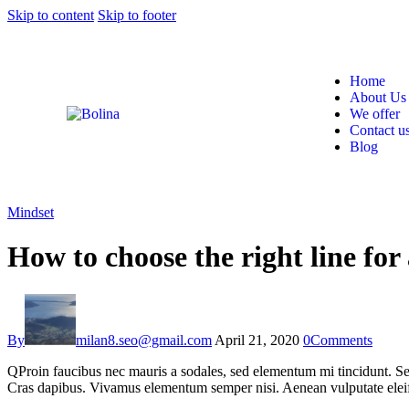
Skip to content
Skip to footer
Home
About Us
We offer
Contact u
Blog
Mindset
How to choose the right line for
By
milan8.seo@gmail.com
April 21, 2020
0
Comments
Q
Proin faucibus nec mauris a sodales, sed elementum mi tincidunt. Sed
Cras dapibus. Vivamus elementum semper nisi. Aenean vulputate eleifend