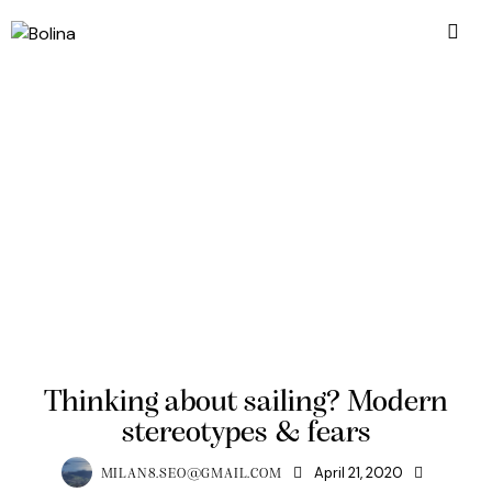
MINDSET
Thinking about sailing? Modern
stereotypes & fears
April 21, 2020
MILAN8.SEO@GMAIL.COM