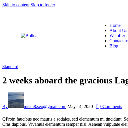
Skip to content
Skip to footer
Home
About Us
We offer
Contact u
Blog
Standard
2 weeks aboard the gracious La
By
milan8.seo@gmail.com
May 14, 2020
0
Comments
Q
Proin faucibus nec mauris a sodales, sed elementum mi tincidunt. Sed
Cras dapibus. Vivamus elementum semper nisi. Aenean vulputate eleifend