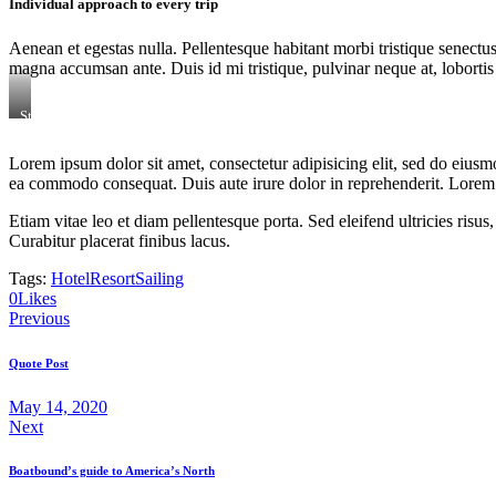
Individual approach to every trip
Aenean et egestas nulla. Pellentesque habitant morbi tristique senectus
magna accumsan ante. Duis id mi tristique, pulvinar neque at, lobortis 
Stet
clita
kasd
Lorem ipsum dolor sit amet, consectetur adipisicing elit, sed do eiusm
gubergren,
ea commodo consequat. Duis aute irure dolor in reprehenderit. Lorem i
no
sea
sanctus
Etiam vitae leo et diam pellentesque porta. Sed eleifend ultricies ri
est
Curabitur placerat finibus lacus.
labore
et
Tags:
Hotel
Resort
Sailing
dolore.
0
Likes
By
Kevin
Previous
Smith
Quote Post
May 14, 2020
Next
Boatbound’s guide to America’s North