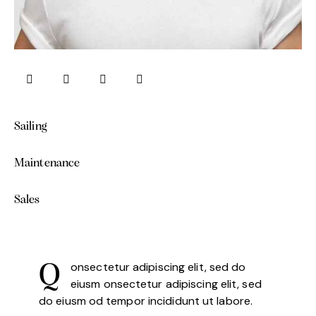
Sailing
0%
Maintenance
0%
Sales
88%
onsectetur adipiscing elit, sed do
Q
eiusm onsectetur adipiscing elit, sed
do eiusm od tempor incididunt ut labore.